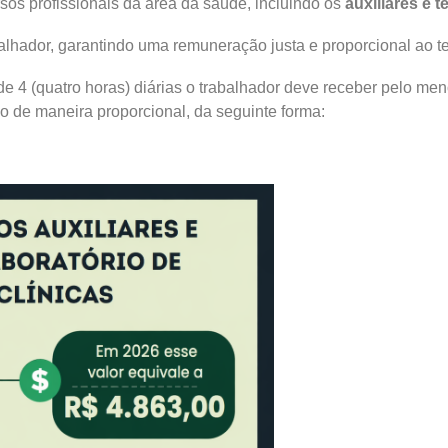
rsos profissionais da área da saúde, incluindo os
auxiliares e t
balhador, garantindo uma remuneração justa e proporcional ao t
e 4 (quatro horas) diárias o trabalhador deve receber pelo meno
o de maneira proporcional, da seguinte forma: