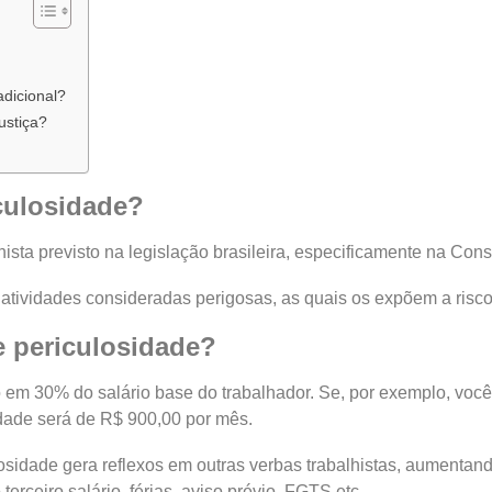
adicional?
ustiça?
iculosidade?
lhista previsto na legislação brasileira, especificamente na Con
atividades consideradas perigosas, as quais os expõem a riscos
de periculosidade?
do em 30% do salário base do trabalhador. Se, por exemplo, voc
sidade será de R$ 900,00 por mês.
losidade gera reflexos em outras verbas trabalhistas, aumentand
terceiro salário, férias, aviso prévio, FGTS etc.