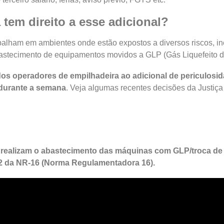
 tem direito a esse adicional?
alham em ambientes onde estão expostos a diversos riscos, inc
astecimento de equipamentos movidos a GLP (Gás Liquefeito de
o dos operadores de empilhadeira ao adicional de periculosi
 durante a semana
. Veja algumas recentes decisões da Justiça
 realizam o abastecimento das máquinas com GLP/troca de c
2 da NR-16 (Norma Regulamentadora 16).